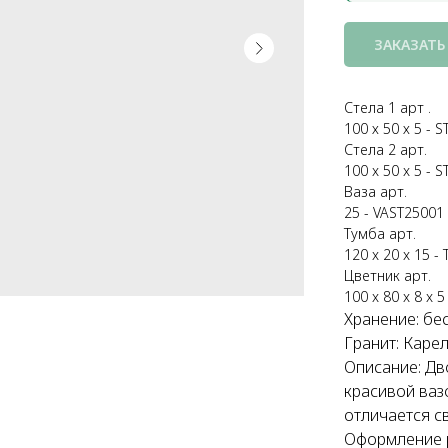
ЗАКАЗАТЬ
Стела 1 арт .
100 х 50 х 5 - 
Стела 2 арт.
100 x 50 x 5 - 
Ваза арт.
25 - VAST25001
Тумба арт.
120 x 20 x 15 -
Цветник арт.
100 x 80 x 8 x 5
Хранение: бе
Гранит: Карел
Описание: Дв
красивой ваз
отличается с
Оформление р