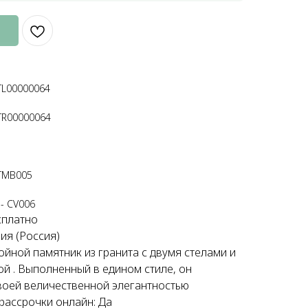
STL00000064
STR00000064
 TMB005
 - CV006
сплатно
ия (Россия)
ойной памятник из гранита с двумя стелами и
ой . Выполненный в едином стиле, он
воей величественной элегантностью
ассрочки онлайн: Да