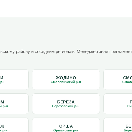
овскому району и соседним регионам. Менеджер знает регламе
КИ
ЖОДИНО
СМ
 р-н
Смолевичский р-н
Смоле
ИМ
БЕРЁЗА
й р-н
Берёзовский р-н
Пи
ИЖ
ОРША
БЕ
й р-н
Оршанский р-н
Бере