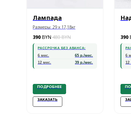
Лампада
На
Размеры: 29 x 17,18кг
390
BYN
480
BYN
390
РАССРОЧКА БЕЗ АВАНСА:
РА
6 мес.
65 р./мес.
6 
12 мес.
39 р./мес.
12
ПОДРОБНЕЕ
ПО
ЗАКАЗАТЬ
ЗА